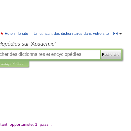
Retenir le site
En utilisant des dictionnaires dans votre site
FR
clopédies sur 'Academic'
Recherche!
interprétations
tant
,
opportuniste
,
1
.
passif
.