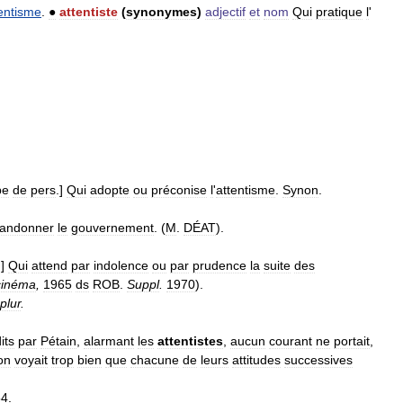
entisme
.
●
attentiste
(
synonymes
)
adjectif
et
nom
Qui
pratique
l
'
pe
de
pers
.]
Qui
adopte
ou
préconise
l
'
attentisme
.
Synon
.
andonner
le
gouvernement
. (
M
.
DÉAT
).
.]
Qui
attend
par
indolence
ou
par
prudence
la
suite
des
cinéma
,
1965
ds
ROB
.
Suppl
.
1970
).
plur
.
its
par
Pétain
,
alarmant
les
attentistes
,
aucun
courant
ne
portait
,
on
voyait
trop
bien
que
chacune
de
leurs
attitudes
successives
54
.