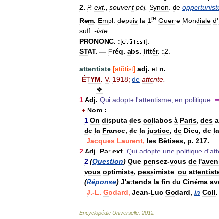
2
.
P
.
ext
.,
souvent
péj
.
Synon
.
de
opportunist
re
Rem
.
Empl
.
depuis
la
1
Guerre
Mondiale
d
'
suff
.
-
iste
.
PRONONC
.
:
[
].
STAT
. —
Fréq
.
abs
.
littér
.
:
2
.
attentiste
[
atɑ̃tist
]
adj
.
et
n
.
ÉTYM
.
V
.
1918
;
de
attente
.
❖
1
Adj
.
Qui
adopte
l
'
attentisme
,
en
politique
.
♦
Nom
:
1
On
disputa
des
collabos
à
Paris
,
des
a
de
la
France
,
de
la
justice
,
de
Dieu
,
de
la
Jacques
Laurent
,
les
Bêtises
,
p
.
217
.
2
Adj
.
Par
ext
.
Qui
adopte
une
politique
d
'
att
2
(
Question
)
Que
pensez
-
vous
de
l
'
aveni
vous
optimiste
,
pessimiste
,
ou
attentist
(
Réponse
)
J
'
attends
la
fin
du
Cinéma
av
J
.-
L
.
Godard
,
Jean
-
Luc
Godard
,
in
Coll
Encyclopédie
Universelle
.
2012
.