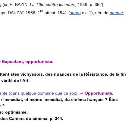
e
(
cf
.
H
.
BAZIN
,
La
Tête
contre
les
murs
,
1949
,
p
.
352
).
re
apr
.
DAUZAT
1968
;
1
attest
.
1941
(
supra
ex
.
1
);
dér
.
de
attente
,
⇒
Expectant
,
opportuniste
.
ttentistes
vichyssois
,
des
nuances
de
la
Résistance
,
de
la
fin
vérité
de
l
'
Art
.
ente
(
dans
quelque
domaine
que
ce
soit
).
⇒
Opportuniste
.
r
immédiat
,
et
moins
immédiat
,
du
cinéma
français
?
Êtes
-
e
?
ec
optimisme
.
.
des
Cahiers
du
cinéma
,
p
.
344
.