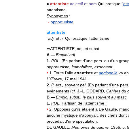
●
attentiste
adjectif
et
nom
Qui
pratique
l
'
att
attentisme
.
Synonymes
:
-
opportuniste
attentiste
adj
.
et
n
.
Qui
pratique
l
'
attentisme
.
⇒
ATTENTISTE
,
adj
.
et
subst
.
A
.—
Emploi
adj
.
1
.
POL
.
[
En
parlant
d
'
une
pers
.
ou
d
'
un
grou
opportuniste
,
immobiliste
,
expectant
:
•
1
.
Toute
l
'
aile
attentiste
et
anglophile
va
ab
L
'
Œuvre
,
17
mai
1941
.
2
.
P
.
ext
.,
souvent
péj
.
[
En
parlant
d
'
une
pers
événements
(
cf
.
J
.-
L
.
GODARD
,
Cahiers
du
B
.—
Emploi
subst
.,
le
plus
souvent
au
masc
.
1
.
POL
.
Partisan
de
l
'
attentisme
:
•
2
.
Opposés
qu
'
ils
étaient
à
De
Gaulle
,
maud
aucune
mystique
n
'
appuyait
,
des
chefs
dont
procédait
d
'
une
spéculation
.
DE
GAULLE
,
Mémoires
de
guerre
,
1956
,
p
.