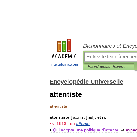
Dictionnaires et Ency
fr-academic.com
Encyclopédie Universelle
Encyclopédie Universelle
attentiste
attentiste
attentiste
[
atɑ̃tist
]
adj
.
et
n
.
•
v
.
1918
;
de
attente
♦
Qui
adopte
une
politique
d
'
attente
.
⇒
expec